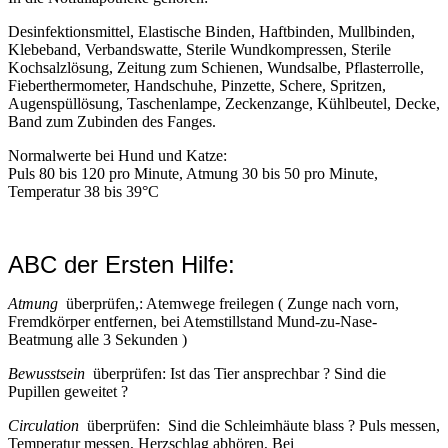
Desinfektionsmittel, Elastische Binden, Haftbinden, Mullbinden,
Klebeband, Verbandswatte, Sterile Wundkompressen, Sterile
Kochsalzlösung, Zeitung zum Schienen, Wundsalbe, Pflasterrolle,
Fieberthermometer, Handschuhe, Pinzette, Schere, Spritzen,
Augenspüllösung, Taschenlampe, Zeckenzange, Kühlbeutel, Decke,
Band zum Zubinden des Fanges.
Normalwerte bei Hund und Katze:
Puls 80 bis 120 pro Minute, Atmung 30 bis 50 pro Minute,
Temperatur 38 bis 39°C
ABC der Ersten Hilfe:
Atmung
überprüfen,: Atemwege freilegen ( Zunge nach vorn,
Fremdkörper entfernen, bei Atemstillstand Mund-zu-Nase-
Beatmung alle 3 Sekunden )
Bewusstsein
überprüfen: Ist das Tier ansprechbar ? Sind die
Pupillen geweitet ?
Circulation
überprüfen: Sind die Schleimhäute blass ? Puls messen,
Temperatur messen, Herzschlag abhören, Bei